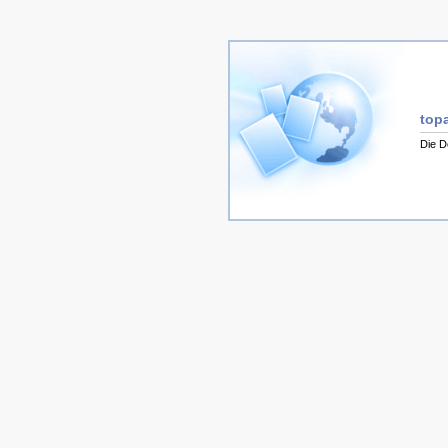
topa
Die D